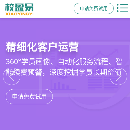
申请免费试用
教培行业CRM
私域招生与裂变
智能销售漏斗
精细化客户运营
以学员为中心，打通从引流、转化、
集成企微SCRM、小程序商城、丰富
线索自动分配、标准化跟单、试听转
360°学员画像、自动化服务流程、智
教学到复购转介绍的全生命周期增长
裂变工具，实现低成本口碑增长
化分析，打造高绩效招生团队
能续费预警，深度挖掘学员长期价值
引擎
申请免费试用
申请免费试用
申请免费试用
申请免费试用