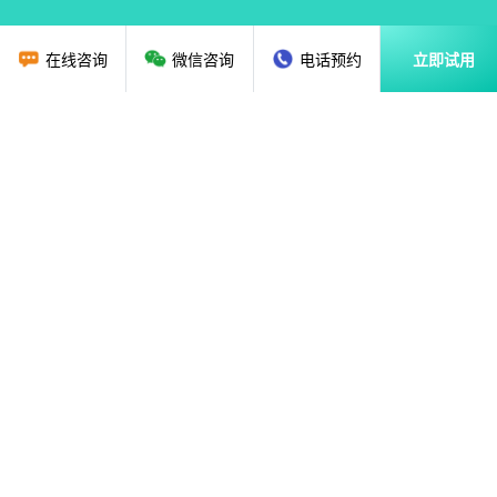
在线咨询
微信咨询
电话预约
立即试用
首页
教育行业CRM
资讯动态
关于我们
解决方案
广州贝应云科技有限公司
售前咨询：
020-36888851
18620135786
售后热线：
020-89286325
、
020-87682179
mindhelp@126.com
E-mail：