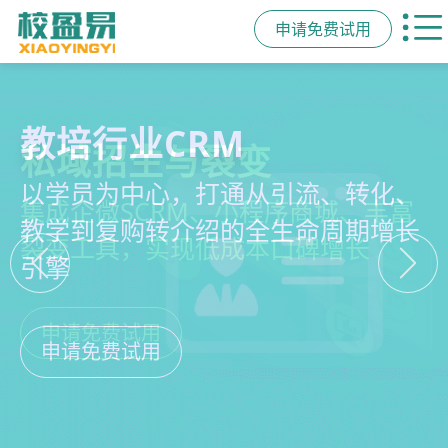
申请免费试用
教培行业CRM
智能销售漏斗
精细化客户运营
私域招生与裂变
以学员为中心，打通从引流、转化、
线索自动分配、标准化跟单、试听转
360°学员画像、自动化服务流程、智
集成企微SCRM、小程序商城、丰富
教学到复购转介绍的全生命周期增长
化分析，打造高绩效招生团队
能续费预警，深度挖掘学员长期价值
裂变工具，实现低成本口碑增长
引擎
申请免费试用
申请免费试用
申请免费试用
申请免费试用