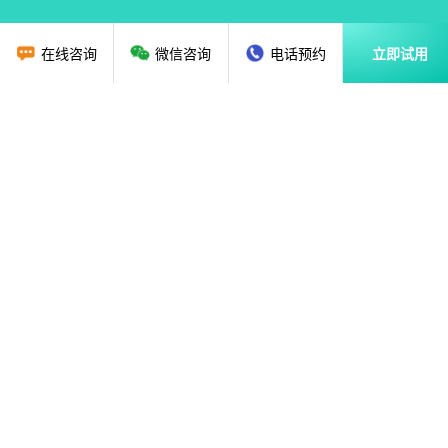
在线咨询
微信咨询
电话预约
立即试用
首页
教育行业CRM
资讯动态
关于我们
解决方案
广州贝应云科技有限公司
售前咨询：
020-36888851
18620135786
售后热线：
020-89286325
、
020-87682179
mindhelp@126.com
E-mail：