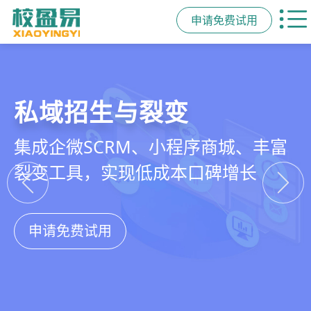
申请免费试用
教培行业CRM
智能销售漏斗
精细化客户运营
私域招生与裂变
以学员为中心，打通从引流、转化、
线索自动分配、标准化跟单、试听转
360°学员画像、自动化服务流程、智
集成企微SCRM、小程序商城、丰富
教学到复购转介绍的全生命周期增长
化分析，打造高绩效招生团队
能续费预警，深度挖掘学员长期价值
裂变工具，实现低成本口碑增长
引擎
申请免费试用
申请免费试用
申请免费试用
申请免费试用