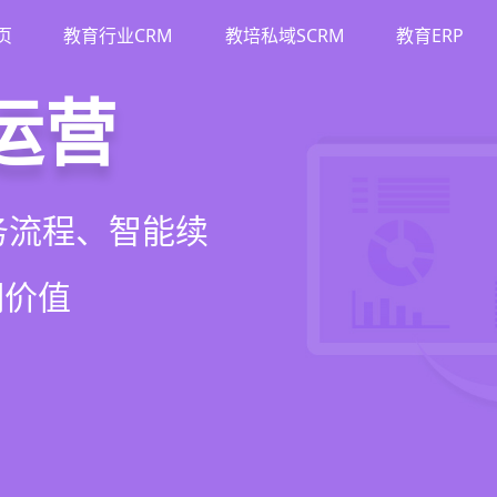
页
教育行业CRM
教培私域SCRM
教育ERP
M
斗
运营
裂变
流、转化、教学到
单、试听转化分
务流程、智能续
商城、丰富裂变工
增长引擎
期价值