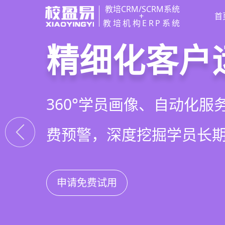
教培CRM/SCRM系统
+
首
教培机构ERP系统
教培行业CR
智能销售漏
精细化客户
私域招生与
以学员为中心，打通从引
线索自动分配、标准化跟
360°学员画像、自动化服
集成企微SCRM、小程序
复购转介绍的全生命周期
析，打造高绩效招生团队
费预警，深度挖掘学员长
具，实现低成本口碑增长
申请免费试用
申请免费试用
申请免费试用
申请免费试用