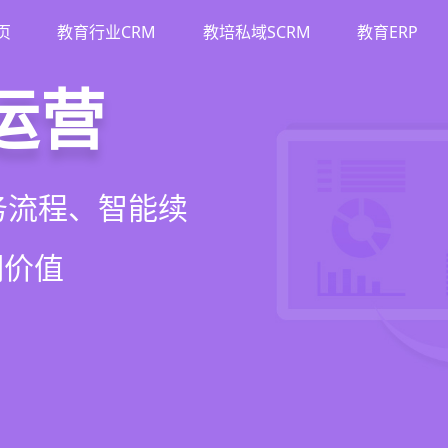
页
教育行业CRM
教培私域SCRM
教育ERP
M
斗
运营
裂变
流、转化、教学到
单、试听转化分
务流程、智能续
商城、丰富裂变工
增长引擎
期价值