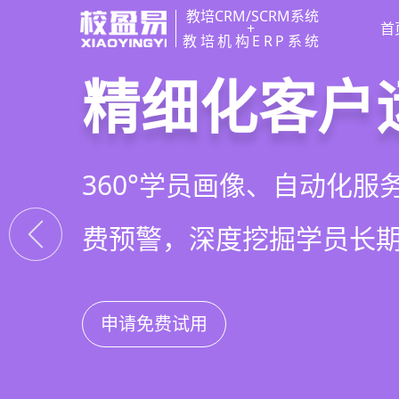
教培CRM/SCRM系统
+
首
教培机构ERP系统
教培行业CR
智能销售漏
精细化客户
私域招生与
以学员为中心，打通从引
线索自动分配、标准化跟
360°学员画像、自动化服
集成企微SCRM、小程序
复购转介绍的全生命周期
析，打造高绩效招生团队
费预警，深度挖掘学员长
具，实现低成本口碑增长
申请免费试用
申请免费试用
申请免费试用
申请免费试用