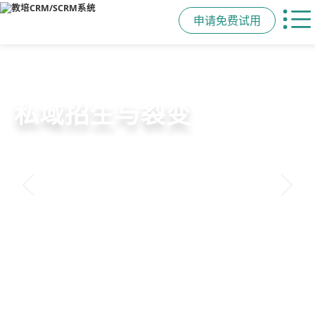
申请免费试用
教培行业CRM
智能销售漏斗
精细化客户运营
私域招生与裂变
以学员为中心，打通从引流、转化、
线索自动分配、标准化跟单、试听转
360°学员画像、自动化服务流程、智
集成企微SCRM、小程序商城、丰富
教学到复购转介绍的全生命周期增长
化分析，打造高绩效招生团队
能续费预警，深度挖掘学员长期价值
裂变工具，实现低成本口碑增长
引擎
申请免费试用
申请免费试用
申请免费试用
申请免费试用