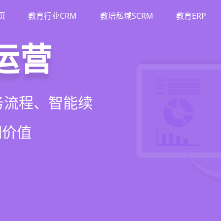
页
教育行业CRM
教培私域SCRM
教育ERP
M
斗
运营
裂变
流、转化、教学到
单、试听转化分
务流程、智能续
商城、丰富裂变工
增长引擎
期价值