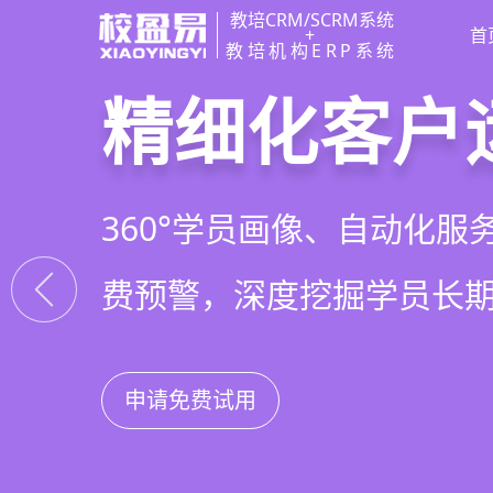
教培CRM/SCRM系统
+
首
教培机构ERP系统
教培行业CR
智能销售漏
精细化客户
私域招生与
以学员为中心，打通从引
线索自动分配、标准化跟
360°学员画像、自动化服
集成企微SCRM、小程序
复购转介绍的全生命周期
析，打造高绩效招生团队
费预警，深度挖掘学员长
具，实现低成本口碑增长
申请免费试用
申请免费试用
申请免费试用
申请免费试用