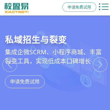
申请免费试用
教培行业CRM
智能销售漏斗
精细化客户运营
私域招生与裂变
以学员为中心，打通从引流、转化、
线索自动分配、标准化跟单、试听转
360°学员画像、自动化服务流程、智
集成企微SCRM、小程序商城、丰富
教学到复购转介绍的全生命周期增长
化分析，打造高绩效招生团队
能续费预警，深度挖掘学员长期价值
裂变工具，实现低成本口碑增长
引擎
申请免费试用
申请免费试用
申请免费试用
申请免费试用