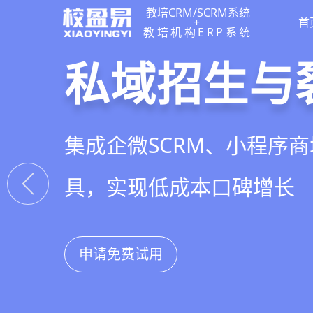
教培CRM/SCRM系统
+
首
教培机构ERP系统
智能销售漏
精细化客户
私域招生与
教培行业CR
线索自动分配、标准化跟
360°学员画像、自动化服
集成企微SCRM、小程序
以学员为中心，打通从引
析，打造高绩效招生团队
费预警，深度挖掘学员长
具，实现低成本口碑增长
复购转介绍的全生命周期
申请免费试用
申请免费试用
申请免费试用
申请免费试用