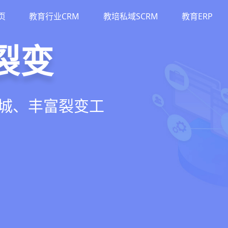
页
教育行业CRM
教培私域SCRM
教育ERP
斗
运营
裂变
M
单、试听转化分
务流程、智能续
商城、丰富裂变工
流、转化、教学到
期价值
增长引擎