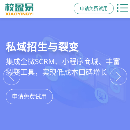
申请免费试用
教培行业CRM
智能销售漏斗
精细化客户运营
私域招生与裂变
以学员为中心，打通从引流、转化、
线索自动分配、标准化跟单、试听转
360°学员画像、自动化服务流程、智
集成企微SCRM、小程序商城、丰富
教学到复购转介绍的全生命周期增长
化分析，打造高绩效招生团队
能续费预警，深度挖掘学员长期价值
裂变工具，实现低成本口碑增长
引擎
申请免费试用
申请免费试用
申请免费试用
申请免费试用