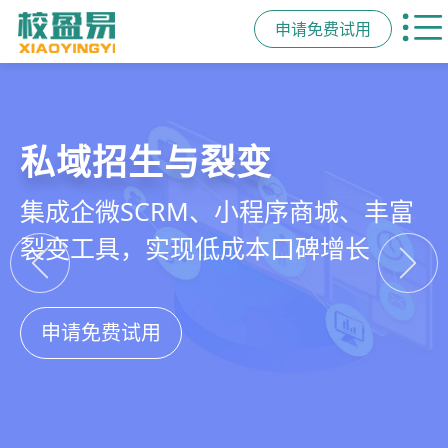
申请免费试用
教培行业CRM
智能销售漏斗
精细化客户运营
私域招生与裂变
以学员为中心，打通从引流、转化、
线索自动分配、标准化跟单、试听转
360°学员画像、自动化服务流程、智
集成企微SCRM、小程序商城、丰富
教学到复购转介绍的全生命周期增长
化分析，打造高绩效招生团队
能续费预警，深度挖掘学员长期价值
裂变工具，实现低成本口碑增长
引擎
申请免费试用
申请免费试用
申请免费试用
申请免费试用