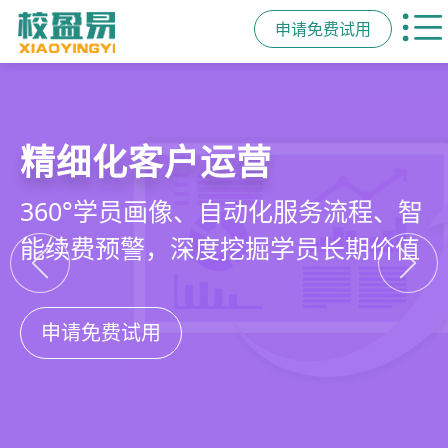
申请免费试用
教培行业CRM
智能销售漏斗
精细化客户运营
私域招生与裂变
以学员为中心，打通从引流、转化、
线索自动分配、标准化跟单、试听转
360°学员画像、自动化服务流程、智
集成企微SCRM、小程序商城、丰富
教学到复购转介绍的全生命周期增长
化分析，打造高绩效招生团队
能续费预警，深度挖掘学员长期价值
裂变工具，实现低成本口碑增长
引擎
申请免费试用
申请免费试用
申请免费试用
申请免费试用