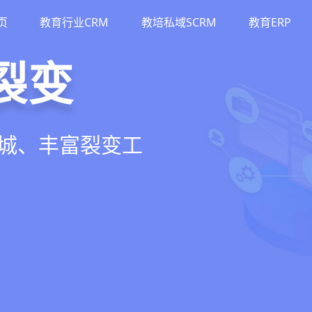
页
教育行业CRM
教培私域SCRM
教育ERP
M
斗
运营
裂变
流、转化、教学到
单、试听转化分
务流程、智能续
商城、丰富裂变工
增长引擎
期价值