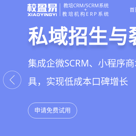
教培CRM/SCRM系统
+
首
教培机构ERP系统
教培行业CR
智能销售漏
精细化客户
私域招生与
以学员为中心，打通从引
线索自动分配、标准化跟
360°学员画像、自动化服
集成企微SCRM、小程序
复购转介绍的全生命周期
析，打造高绩效招生团队
费预警，深度挖掘学员长
具，实现低成本口碑增长
申请免费试用
申请免费试用
申请免费试用
申请免费试用