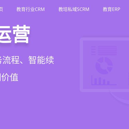
页
教育行业CRM
教培私域SCRM
教育ERP
M
斗
运营
裂变
流、转化、教学到
单、试听转化分
务流程、智能续
商城、丰富裂变工
增长引擎
期价值