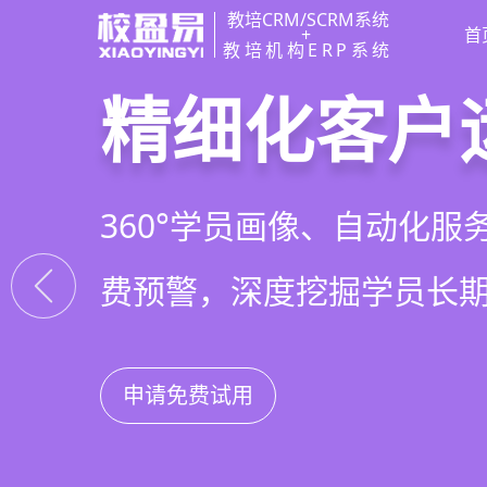
教培CRM/SCRM系统
+
首
教培机构ERP系统
教培行业CR
智能销售漏
精细化客户
私域招生与
以学员为中心，打通从引
线索自动分配、标准化跟
360°学员画像、自动化服
集成企微SCRM、小程序
复购转介绍的全生命周期
析，打造高绩效招生团队
费预警，深度挖掘学员长
具，实现低成本口碑增长
申请免费试用
申请免费试用
申请免费试用
申请免费试用