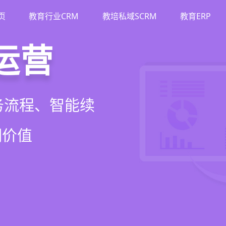
页
教育行业CRM
教培私域SCRM
教育ERP
M
斗
运营
裂变
流、转化、教学到
单、试听转化分
务流程、智能续
商城、丰富裂变工
增长引擎
期价值