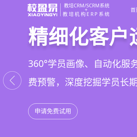
教培CRM/SCRM系统
+
首
教培机构ERP系统
教培行业CR
智能销售漏
精细化客户
私域招生与
以学员为中心，打通从引
线索自动分配、标准化跟
360°学员画像、自动化服
集成企微SCRM、小程序
复购转介绍的全生命周期
析，打造高绩效招生团队
费预警，深度挖掘学员长
具，实现低成本口碑增长
申请免费试用
申请免费试用
申请免费试用
申请免费试用