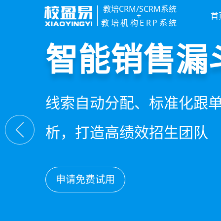
教培CRM/SCRM系统
+
首
教培机构ERP系统
精细化客户
私域招生与
教培行业CR
智能销售漏
360°学员画像、自动化服
集成企微SCRM、小程序
以学员为中心，打通从引
线索自动分配、标准化跟
费预警，深度挖掘学员长
具，实现低成本口碑增长
复购转介绍的全生命周期
析，打造高绩效招生团队
申请免费试用
申请免费试用
申请免费试用
申请免费试用