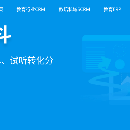
页
教育行业CRM
教培私域SCRM
教育ERP
运营
裂变
M
斗
务流程、智能续
商城、丰富裂变工
流、转化、教学到
单、试听转化分
期价值
增长引擎