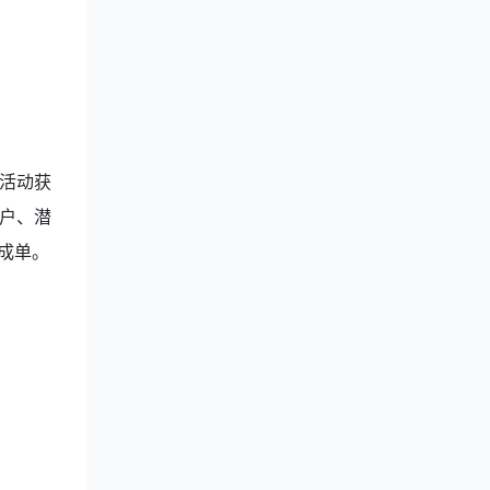
活动获
户、潜
成单。