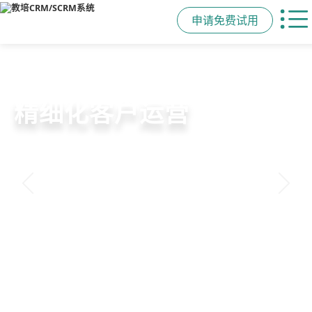
申请免费试用
教培行业CRM
智能销售漏斗
精细化客户运营
私域招生与裂变
以学员为中心，打通从引流、转化、
线索自动分配、标准化跟单、试听转
360°学员画像、自动化服务流程、智
集成企微SCRM、小程序商城、丰富
教学到复购转介绍的全生命周期增长
化分析，打造高绩效招生团队
能续费预警，深度挖掘学员长期价值
裂变工具，实现低成本口碑增长
引擎
申请免费试用
申请免费试用
申请免费试用
申请免费试用