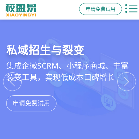
申请免费试用
教培行业CRM
智能销售漏斗
精细化客户运营
私域招生与裂变
以学员为中心，打通从引流、转化、
线索自动分配、标准化跟单、试听转
360°学员画像、自动化服务流程、智
集成企微SCRM、小程序商城、丰富
教学到复购转介绍的全生命周期增长
化分析，打造高绩效招生团队
能续费预警，深度挖掘学员长期价值
裂变工具，实现低成本口碑增长
引擎
申请免费试用
申请免费试用
申请免费试用
申请免费试用