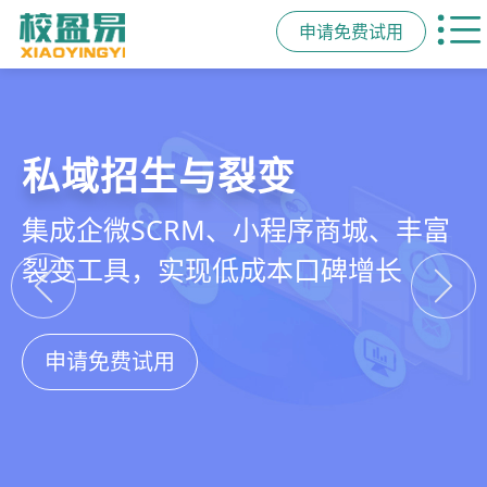
申请免费试用
教培行业CRM
智能销售漏斗
精细化客户运营
私域招生与裂变
以学员为中心，打通从引流、转化、
线索自动分配、标准化跟单、试听转
360°学员画像、自动化服务流程、智
集成企微SCRM、小程序商城、丰富
教学到复购转介绍的全生命周期增长
化分析，打造高绩效招生团队
能续费预警，深度挖掘学员长期价值
裂变工具，实现低成本口碑增长
引擎
申请免费试用
申请免费试用
申请免费试用
申请免费试用