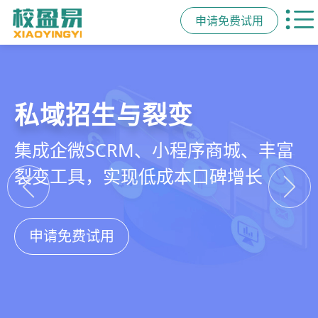
申请免费试用
教培行业CRM
智能销售漏斗
精细化客户运营
私域招生与裂变
以学员为中心，打通从引流、转化、
线索自动分配、标准化跟单、试听转
360°学员画像、自动化服务流程、智
集成企微SCRM、小程序商城、丰富
教学到复购转介绍的全生命周期增长
化分析，打造高绩效招生团队
能续费预警，深度挖掘学员长期价值
裂变工具，实现低成本口碑增长
引擎
申请免费试用
申请免费试用
申请免费试用
申请免费试用