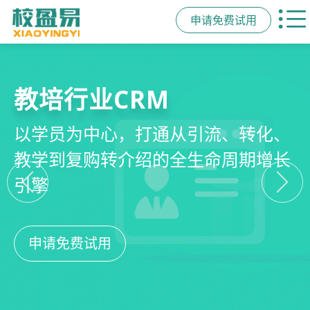
申请免费试用
教培行业CRM
智能销售漏斗
精细化客户运营
私域招生与裂变
以学员为中心，打通从引流、转化、
线索自动分配、标准化跟单、试听转
360°学员画像、自动化服务流程、智
集成企微SCRM、小程序商城、丰富
教学到复购转介绍的全生命周期增长
化分析，打造高绩效招生团队
能续费预警，深度挖掘学员长期价值
裂变工具，实现低成本口碑增长
引擎
申请免费试用
申请免费试用
申请免费试用
申请免费试用