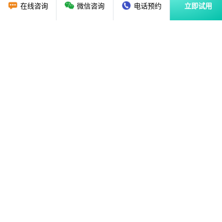
在线咨询
微信咨询
电话预约
立即试用
首页
教育行业CRM
资讯动态
关于我们
解决方案
广州贝应云科技有限公司
售前咨询：
020-36888851
18620135786
售后热线：
020-89286325
、
020-87682179
mindhelp@126.com
E-mail：
地址：广州市黄埔区
科学大道162号创意大厦B3栋1203