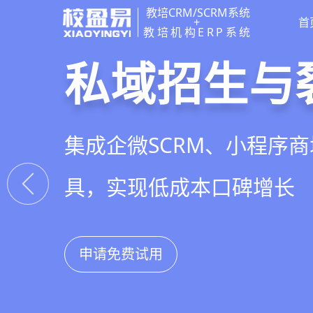
教培CRM/SCRM系统
+
首
教培机构ERP系统
教培行业CR
智能销售漏
精细化客户
私域招生与
以学员为中心，打通从引
线索自动分配、标准化跟
360°学员画像、自动化服
集成企微SCRM、小程序
复购转介绍的全生命周期
析，打造高绩效招生团队
费预警，深度挖掘学员长
具，实现低成本口碑增长
申请免费试用
申请免费试用
申请免费试用
申请免费试用