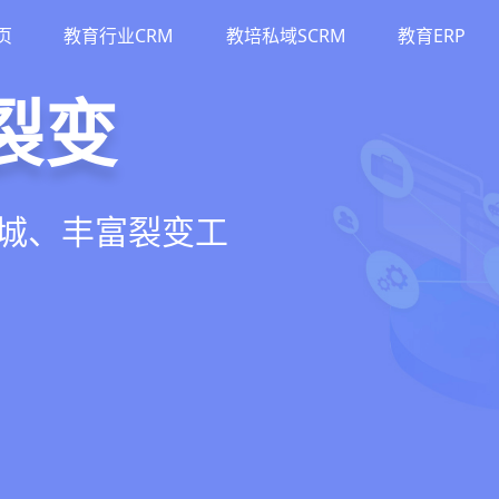
页
教育行业CRM
教培私域SCRM
教育ERP
M
斗
运营
裂变
流、转化、教学到
单、试听转化分
务流程、智能续
商城、丰富裂变工
增长引擎
期价值