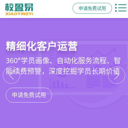
申请免费试用
教培行业CRM
智能销售漏斗
精细化客户运营
私域招生与裂变
以学员为中心，打通从引流、转化、
线索自动分配、标准化跟单、试听转
360°学员画像、自动化服务流程、智
集成企微SCRM、小程序商城、丰富
教学到复购转介绍的全生命周期增长
化分析，打造高绩效招生团队
能续费预警，深度挖掘学员长期价值
裂变工具，实现低成本口碑增长
引擎
申请免费试用
申请免费试用
申请免费试用
申请免费试用