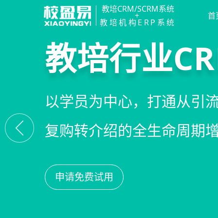
教培CRM/SCRM系统
+
首
教培机构ERP系统
智能销售漏
精细化客户
私域招生与
教培行业CR
线索自动分配、标准化跟
360°学员画像、自动化服
集成企微SCRM、小程序
以学员为中心，打通从引
析，打造高绩效招生团队
费预警，深度挖掘学员长
具，实现低成本口碑增长
复购转介绍的全生命周期
申请免费试用
申请免费试用
申请免费试用
申请免费试用