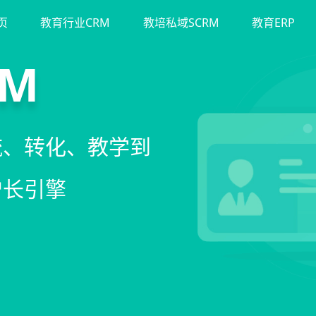
页
教育行业CRM
教培私域SCRM
教育ERP
斗
运营
裂变
M
单、试听转化分
务流程、智能续
商城、丰富裂变工
流、转化、教学到
期价值
增长引擎