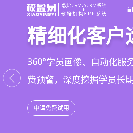
教培CRM/SCRM系统
+
首
教培机构ERP系统
教培行业CR
智能销售漏
精细化客户
私域招生与
以学员为中心，打通从引
线索自动分配、标准化跟
360°学员画像、自动化服
集成企微SCRM、小程序
复购转介绍的全生命周期
析，打造高绩效招生团队
费预警，深度挖掘学员长
具，实现低成本口碑增长
申请免费试用
申请免费试用
申请免费试用
申请免费试用