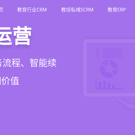
页
教育行业CRM
教培私域SCRM
教育ERP
M
斗
运营
裂变
流、转化、教学到
单、试听转化分
务流程、智能续
商城、丰富裂变工
增长引擎
期价值