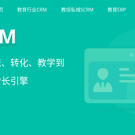
页
教育行业CRM
教培私域SCRM
教育ERP
斗
运营
裂变
M
单、试听转化分
务流程、智能续
商城、丰富裂变工
流、转化、教学到
期价值
增长引擎