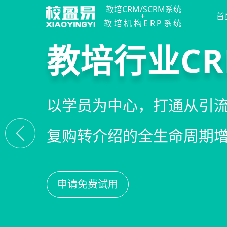
教培CRM/SCRM系统
+
首
教培机构ERP系统
智能销售漏
精细化客户
私域招生与
教培行业CR
线索自动分配、标准化跟
360°学员画像、自动化服
集成企微SCRM、小程序
以学员为中心，打通从引
析，打造高绩效招生团队
费预警，深度挖掘学员长
具，实现低成本口碑增长
复购转介绍的全生命周期
申请免费试用
申请免费试用
申请免费试用
申请免费试用