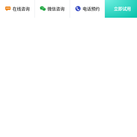
在线咨询
微信咨询
电话预约
立即试用
首页
教育行业CRM
资讯动态
关于我们
解决方案
广州贝应云科技有限公司
售前咨询：
020-36888851
18620135786
售后热线：
020-89286325
、
020-87682179
mindhelp@126.com
E-mail：
地址：广州市黄埔区
科学大道162号创意大厦B3栋1203