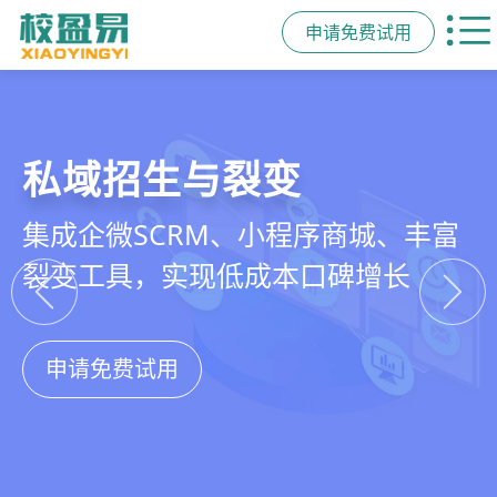
申请免费试用
教培行业CRM
智能销售漏斗
精细化客户运营
私域招生与裂变
以学员为中心，打通从引流、转化、
线索自动分配、标准化跟单、试听转
360°学员画像、自动化服务流程、智
集成企微SCRM、小程序商城、丰富
教学到复购转介绍的全生命周期增长
化分析，打造高绩效招生团队
能续费预警，深度挖掘学员长期价值
裂变工具，实现低成本口碑增长
引擎
申请免费试用
申请免费试用
申请免费试用
申请免费试用