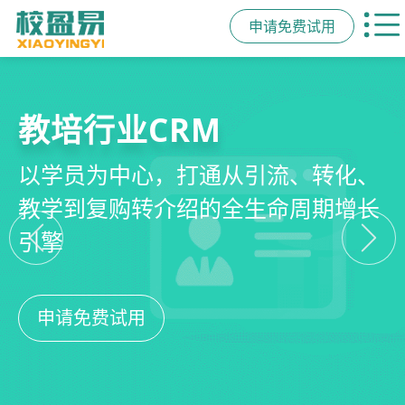
申请免费试用
教培行业CRM
智能销售漏斗
精细化客户运营
私域招生与裂变
以学员为中心，打通从引流、转化、
线索自动分配、标准化跟单、试听转
360°学员画像、自动化服务流程、智
集成企微SCRM、小程序商城、丰富
教学到复购转介绍的全生命周期增长
化分析，打造高绩效招生团队
能续费预警，深度挖掘学员长期价值
裂变工具，实现低成本口碑增长
引擎
申请免费试用
申请免费试用
申请免费试用
申请免费试用