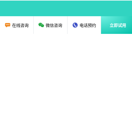
在线咨询
微信咨询
电话预约
立即试用
首页
教育行业CRM
资讯动态
关于我们
解决方案
广州贝应云科技有限公司
售前咨询：
020-36888851
18620135786
售后热线：
020-89286325
、
020-87682179