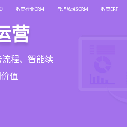
页
教育行业CRM
教培私域SCRM
教育ERP
M
斗
运营
裂变
流、转化、教学到
单、试听转化分
务流程、智能续
商城、丰富裂变工
增长引擎
期价值