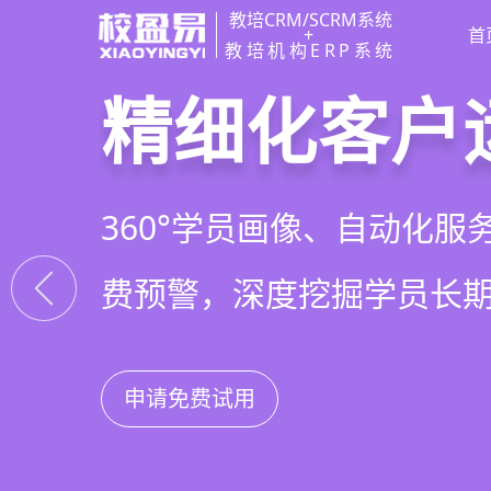
教培CRM/SCRM系统
+
首
教培机构ERP系统
教培行业CR
智能销售漏
精细化客户
私域招生与
以学员为中心，打通从引
线索自动分配、标准化跟
360°学员画像、自动化服
集成企微SCRM、小程序
复购转介绍的全生命周期
析，打造高绩效招生团队
费预警，深度挖掘学员长
具，实现低成本口碑增长
申请免费试用
申请免费试用
申请免费试用
申请免费试用