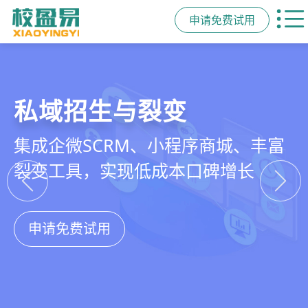
申请免费试用
教培行业CRM
智能销售漏斗
精细化客户运营
私域招生与裂变
以学员为中心，打通从引流、转化、
线索自动分配、标准化跟单、试听转
360°学员画像、自动化服务流程、智
集成企微SCRM、小程序商城、丰富
教学到复购转介绍的全生命周期增长
化分析，打造高绩效招生团队
能续费预警，深度挖掘学员长期价值
裂变工具，实现低成本口碑增长
引擎
申请免费试用
申请免费试用
申请免费试用
申请免费试用