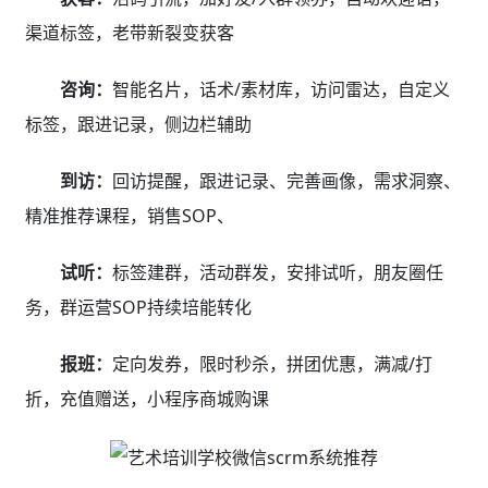
秒杀、二级分销、邀约有礼、抽奖等丰富的全域营销获客
工具，以及海量的线上招生活动模板，无需辛苦构思活动
内容，一键套用极速扩散低成本招生，小白也能轻松上
手。
小程序商城：
学校实力展示，引流课程售卖，在线约
课等，学校5公里范围客户群体零成本轻松触达
直播引流：
通过网上公开课，吸引学员报名，收集意
向线索进行销售转化
互动营销：
拼课、砍价、投票、秒杀等社交营销活
动，迅速裂变千万生源
学员分销：
将学员变成“推广员”，1个老生带来10个