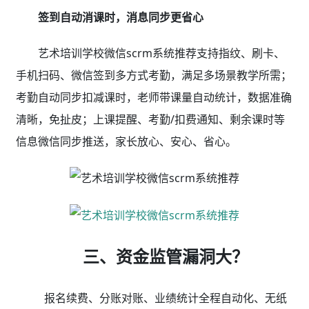
缴费/结转/退费一键办理，新签/续费/补录灵活操作
艺术培训学校微信scrm系统推荐收费管理支持输入
学号或学员手机即可快速完成报名、续费、充值、结转、
退费等操作，简化业务流程，缩短学员家长的等待时间，
学员缴费手机扫码快速支付，支持微信、支付宝、信用
卡，同时还能储值、积分、优惠券等任意组合支付，减少
家长等待时间，提升前台接待效率；学校每日收费钱款由
银联自动结算，只需设置好对应的收款账户（可对接公
账/私账），无需手动提现，T+1日直达您的银行卡，资金
安有保障。
02自动课消/退转课统计