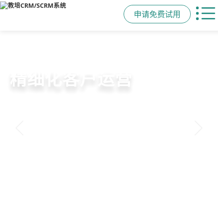
申请免费试用
【艺术培训学校微信scrm系统推荐】哪个
好？艺术培训学校微信scrm系统推荐教务排
课软件多少钱？
日期：2023-03-09
来源：教培CRM
点击：
艺术培训学校微信scrm系统推荐
有哪些？艺术培训
学校微信scrm系统推荐哪家好用？校盈易艺术培训学校
微信scrm系统推荐，与基于企微生态的私域运营scrm系
统完美融合，从线索获取、分配、跟进、转化全链路销售
赋能，帮助培训机构实现从招生引流到销售转化闭环管
理，显著提高销售效率及业绩。