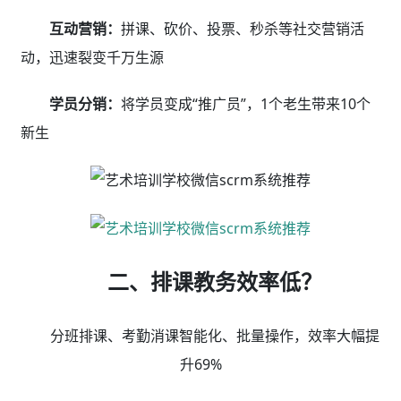
1、1对N、集体班排课，支持规律性（工作日、非工作
日）/非规律性（隔天）排课，满足多种教学场景需求，
系统实时自动检测学员、老师、教室三方冲突，避免时间
及资源冲突，准确高效。排课完成系统自动生成对应的
日、周、月课表，支持按教室、授课老师、上课时间等维
度查询课表，支持导出Excel表方便核对。
02便捷考勤/消课
签到自动消课时，消息同步更省心
艺术培训学校微信scrm系统推荐支持指纹、刷卡、
手机扫码、微信签到多方式考勤，满足多场景教学所需；
考勤自动同步扣减课时，老师带课量自动统计，数据准确