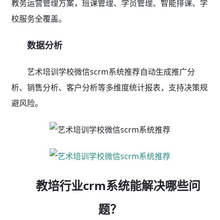
01招生管理精细化
销售漏斗管理+私域流量运营，显著提升销售效率及
业绩
艺术培训学校微信scrm系统推荐与基于企微生态私
的私域运营scrm系统数据互通，实现从线索获取、分
配、跟进、转化全链路销售赋能，显著提高销售效率及业
绩。
获客：
活码引流，加好友/入群领券，自动欢迎语，
渠道标签，老带新裂变获客
咨询：
智能名片，话术/素材库，访问雷达，自定义
标签，跟进记录，侧边栏辅助