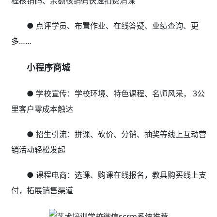
智能经营数据报表分析，赋能机构业绩全面提升
艺术培训学校微信scrm系统推荐自动生成招生分析
报表、缴费报表、课消报表、业绩报表、收支报表、热销
课程分析、多校区报表等数十种多维度经营数据，通过大
数据全面剖析机构问题，帮助客户成功
校盈易艺术培训学校微信scrm系统推荐集成教务管
理系统、智能排课软件、家校服务小程序、
私域运营
scrm系统
、裂变分销系统、品牌自有小程序商城等培训
机构运营管理相关应用，利用校盈易
艺术培训学校微信
scrm系统推荐
可以帮助语言、体育、舞蹈、职业、美
术、机器人/编程、棋类/书法、早教、出国留学、幼儿