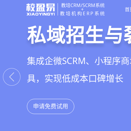
教培CRM/SCRM系统
+
首
教培机构ERP系统
教培行业CR
智能销售漏
精细化客户
私域招生与
以学员为中心，打通从引
线索自动分配、标准化跟
360°学员画像、自动化服
集成企微SCRM、小程序
复购转介绍的全生命周期
析，打造高绩效招生团队
费预警，深度挖掘学员长
具，实现低成本口碑增长
申请免费试用
申请免费试用
申请免费试用
申请免费试用