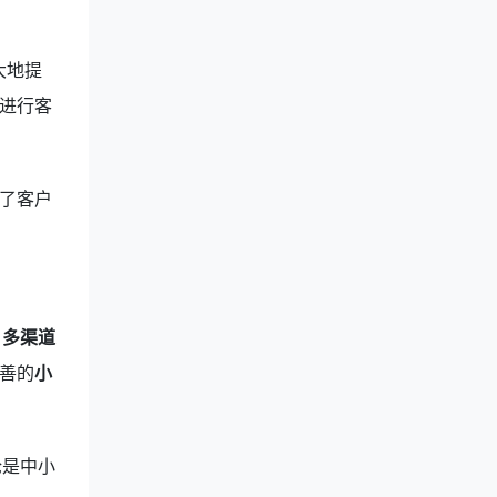
大地提
进行客
了客户
、
多渠道
善的
小
论是中小