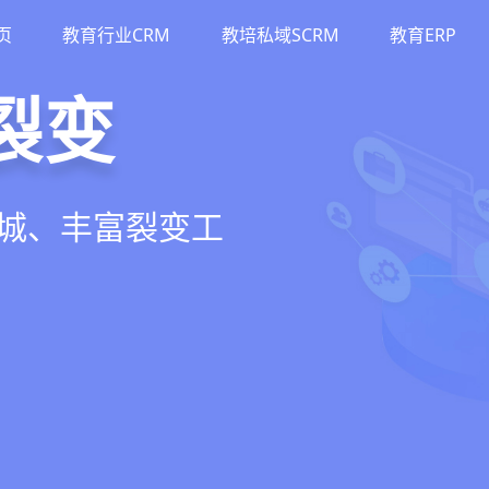
页
教育行业CRM
教培私域SCRM
教育ERP
M
斗
运营
裂变
流、转化、教学到
单、试听转化分
务流程、智能续
商城、丰富裂变工
增长引擎
期价值