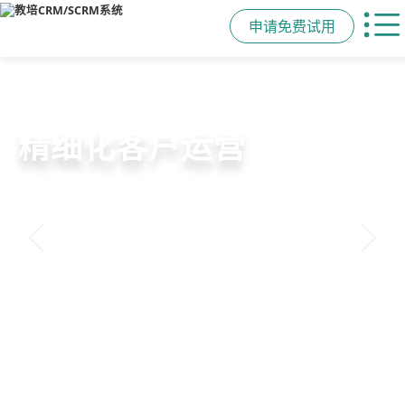
申请免费试用
教培行业CRM
智能销售漏斗
精细化客户运营
私域招生与裂变
以学员为中心，打通从引流、转化、
线索自动分配、标准化跟单、试听转
360°学员画像、自动化服务流程、智
集成企微SCRM、小程序商城、丰富
教学到复购转介绍的全生命周期增长
化分析，打造高绩效招生团队
能续费预警，深度挖掘学员长期价值
裂变工具，实现低成本口碑增长
引擎
申请免费试用
申请免费试用
申请免费试用
申请免费试用