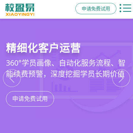
申请免费试用
教培行业CRM
智能销售漏斗
精细化客户运营
私域招生与裂变
以学员为中心，打通从引流、转化、
线索自动分配、标准化跟单、试听转
360°学员画像、自动化服务流程、智
集成企微SCRM、小程序商城、丰富
教学到复购转介绍的全生命周期增长
化分析，打造高绩效招生团队
能续费预警，深度挖掘学员长期价值
裂变工具，实现低成本口碑增长
引擎
申请免费试用
申请免费试用
申请免费试用
申请免费试用