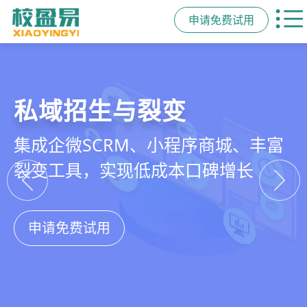
申请免费试用
教培行业CRM
智能销售漏斗
精细化客户运营
私域招生与裂变
以学员为中心，打通从引流、转化、
线索自动分配、标准化跟单、试听转
360°学员画像、自动化服务流程、智
集成企微SCRM、小程序商城、丰富
教学到复购转介绍的全生命周期增长
化分析，打造高绩效招生团队
能续费预警，深度挖掘学员长期价值
裂变工具，实现低成本口碑增长
引擎
申请免费试用
申请免费试用
申请免费试用
申请免费试用