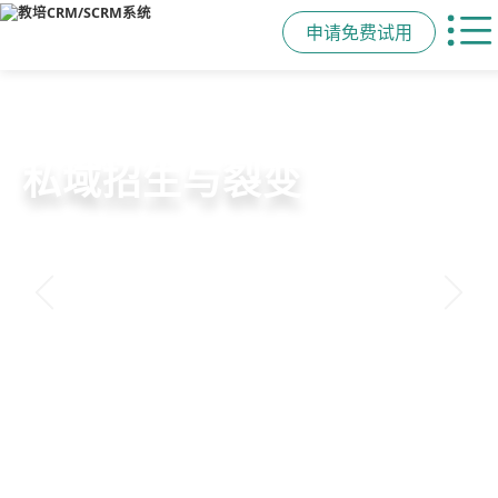
申请免费试用
教培行业CRM
智能销售漏斗
精细化客户运营
私域招生与裂变
以学员为中心，打通从引流、转化、
线索自动分配、标准化跟单、试听转
360°学员画像、自动化服务流程、智
集成企微SCRM、小程序商城、丰富
教学到复购转介绍的全生命周期增长
化分析，打造高绩效招生团队
能续费预警，深度挖掘学员长期价值
裂变工具，实现低成本口碑增长
引擎
申请免费试用
申请免费试用
申请免费试用
申请免费试用