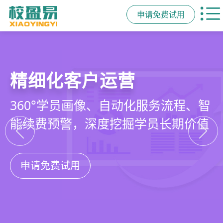
申请免费试用
教培行业CRM
智能销售漏斗
精细化客户运营
私域招生与裂变
以学员为中心，打通从引流、转化、
线索自动分配、标准化跟单、试听转
360°学员画像、自动化服务流程、智
集成企微SCRM、小程序商城、丰富
教学到复购转介绍的全生命周期增长
化分析，打造高绩效招生团队
能续费预警，深度挖掘学员长期价值
裂变工具，实现低成本口碑增长
引擎
申请免费试用
申请免费试用
申请免费试用
申请免费试用