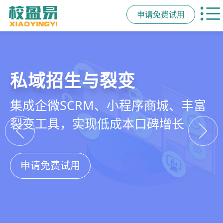
申请免费试用
教培行业CRM
智能销售漏斗
精细化客户运营
私域招生与裂变
以学员为中心，打通从引流、转化、
线索自动分配、标准化跟单、试听转
360°学员画像、自动化服务流程、智
集成企微SCRM、小程序商城、丰富
教学到复购转介绍的全生命周期增长
化分析，打造高绩效招生团队
能续费预警，深度挖掘学员长期价值
裂变工具，实现低成本口碑增长
引擎
申请免费试用
申请免费试用
申请免费试用
申请免费试用