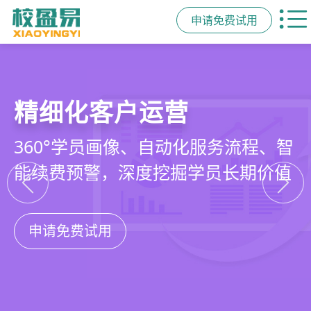
申请免费试用
教培行业CRM
智能销售漏斗
精细化客户运营
私域招生与裂变
以学员为中心，打通从引流、转化、
线索自动分配、标准化跟单、试听转
360°学员画像、自动化服务流程、智
集成企微SCRM、小程序商城、丰富
教学到复购转介绍的全生命周期增长
化分析，打造高绩效招生团队
能续费预警，深度挖掘学员长期价值
裂变工具，实现低成本口碑增长
引擎
申请免费试用
申请免费试用
申请免费试用
申请免费试用