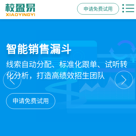
申请免费试用
教培行业CRM
精细化客户运营
私域招生与裂变
智能销售漏斗
以学员为中心，打通从引流、转化、
360°学员画像、自动化服务流程、智
集成企微SCRM、小程序商城、丰富
线索自动分配、标准化跟单、试听转
教学到复购转介绍的全生命周期增长
能续费预警，深度挖掘学员长期价值
裂变工具，实现低成本口碑增长
化分析，打造高绩效招生团队
引擎
申请免费试用
申请免费试用
申请免费试用
申请免费试用