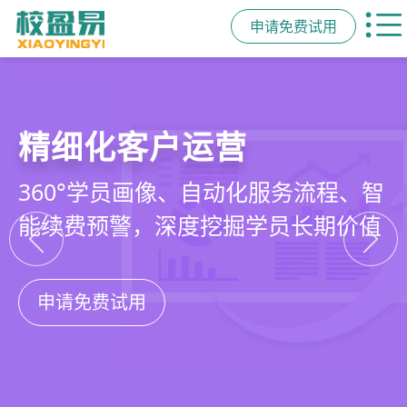
申请免费试用
教培行业CRM
智能销售漏斗
精细化客户运营
私域招生与裂变
以学员为中心，打通从引流、转化、
线索自动分配、标准化跟单、试听转
360°学员画像、自动化服务流程、智
集成企微SCRM、小程序商城、丰富
教学到复购转介绍的全生命周期增长
化分析，打造高绩效招生团队
能续费预警，深度挖掘学员长期价值
裂变工具，实现低成本口碑增长
引擎
申请免费试用
申请免费试用
申请免费试用
申请免费试用