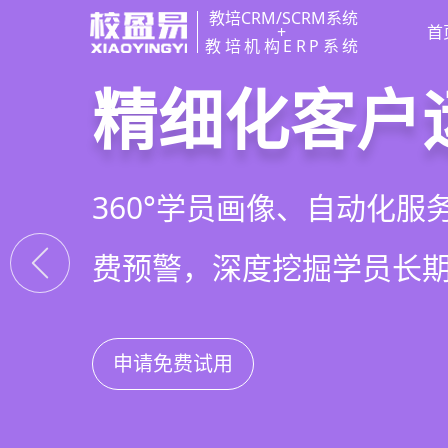
教培CRM/SCRM系统
+
首
教培机构ERP系统
教培行业CR
智能销售漏
精细化客户
私域招生与
以学员为中心，打通从引
线索自动分配、标准化跟
360°学员画像、自动化服
集成企微SCRM、小程序
复购转介绍的全生命周期
析，打造高绩效招生团队
费预警，深度挖掘学员长
具，实现低成本口碑增长
申请免费试用
申请免费试用
申请免费试用
申请免费试用