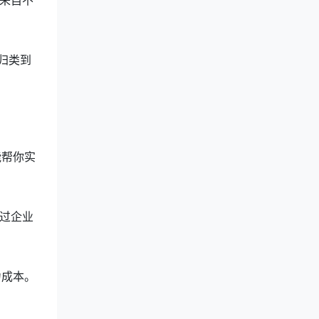
来自不
归类到
能帮你实
过企业
力成本。