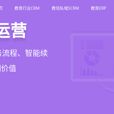
页
教育行业CRM
教培私域SCRM
教育ERP
M
斗
运营
裂变
流、转化、教学到
单、试听转化分
务流程、智能续
商城、丰富裂变工
增长引擎
期价值