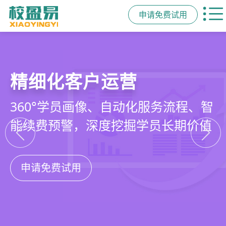
申请免费试用
教培行业CRM
智能销售漏斗
精细化客户运营
私域招生与裂变
以学员为中心，打通从引流、转化、
线索自动分配、标准化跟单、试听转
360°学员画像、自动化服务流程、智
集成企微SCRM、小程序商城、丰富
教学到复购转介绍的全生命周期增长
化分析，打造高绩效招生团队
能续费预警，深度挖掘学员长期价值
裂变工具，实现低成本口碑增长
引擎
申请免费试用
申请免费试用
申请免费试用
申请免费试用