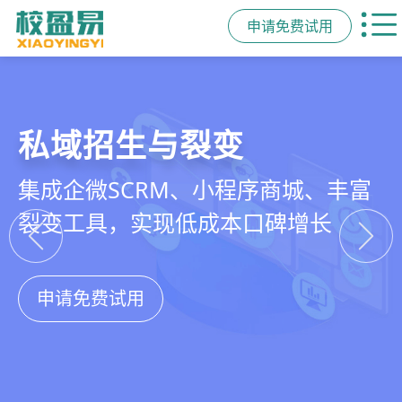
申请免费试用
教培行业CRM
智能销售漏斗
精细化客户运营
私域招生与裂变
以学员为中心，打通从引流、转化、
线索自动分配、标准化跟单、试听转
360°学员画像、自动化服务流程、智
集成企微SCRM、小程序商城、丰富
教学到复购转介绍的全生命周期增长
化分析，打造高绩效招生团队
能续费预警，深度挖掘学员长期价值
裂变工具，实现低成本口碑增长
引擎
申请免费试用
申请免费试用
申请免费试用
申请免费试用