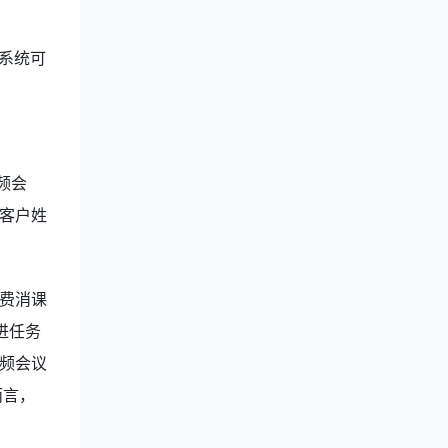
，系统可
频会
客户姓
费消课
进任务
频会议
而言，