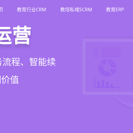
页
教育行业CRM
教培私域SCRM
教育ERP
M
斗
运营
裂变
流、转化、教学到
单、试听转化分
务流程、智能续
商城、丰富裂变工
增长引擎
期价值