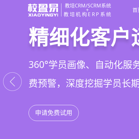
教培CRM/SCRM系统
+
首
教培机构ERP系统
教培行业CR
智能销售漏
精细化客户
私域招生与
以学员为中心，打通从引
线索自动分配、标准化跟
360°学员画像、自动化服
集成企微SCRM、小程序
复购转介绍的全生命周期
析，打造高绩效招生团队
费预警，深度挖掘学员长
具，实现低成本口碑增长
申请免费试用
申请免费试用
申请免费试用
申请免费试用