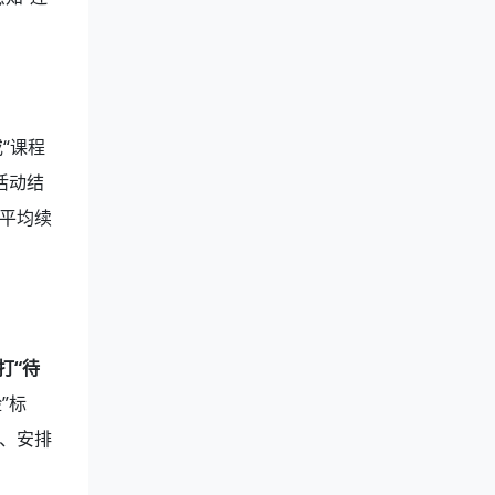
“课程
活动结
平均续
打“待
”标
、安排