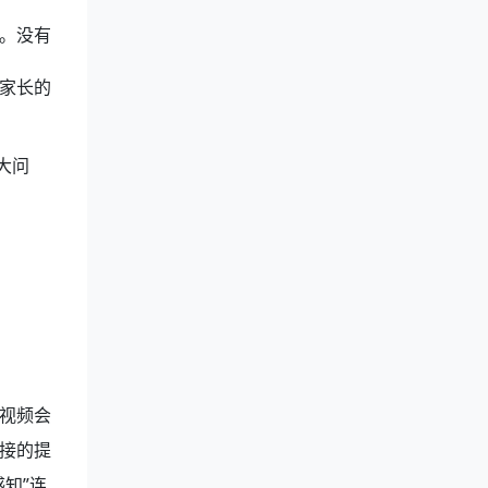
。没有
家长的
大问
与视频会
接的提
知”连