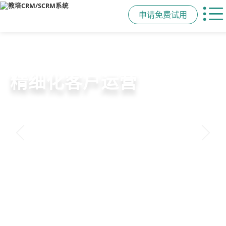
申请免费试用
教培行业CRM
智能销售漏斗
精细化客户运营
私域招生与裂变
以学员为中心，打通从引流、转化、
线索自动分配、标准化跟单、试听转
360°学员画像、自动化服务流程、智
集成企微SCRM、小程序商城、丰富
教学到复购转介绍的全生命周期增长
化分析，打造高绩效招生团队
能续费预警，深度挖掘学员长期价值
裂变工具，实现低成本口碑增长
引擎
申请免费试用
申请免费试用
申请免费试用
申请免费试用